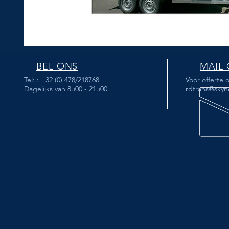
BEL ONS
MAIL
Tel: : +32 (0) 478/218768
Voor offerte 
Dagelijks van 8u00 - 21u00
rdtrans@skyn