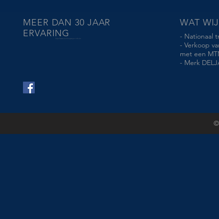
MEER DAN 30 JAAR
WAT WI
ERVARING
- Nationaal 
https://www.aanhangwagen-info.be
- Verkoop v
met een MTM 
- Merk DELJ
©