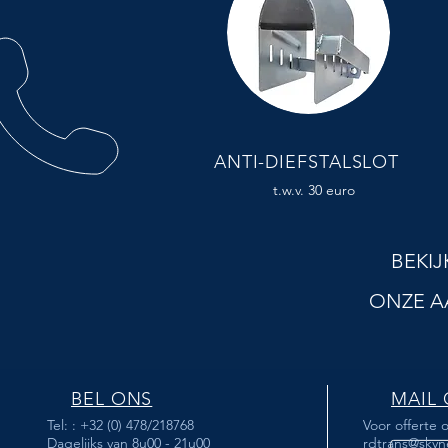
ANTI-DIEFSTALSLOT
t.w.v. 30 euro
BEKIJ
ONZE 
BEL ONS
MAIL
Tel: : +32 (0) 478/218768
Voor offerte 
Dagelijks van 8u00 - 21u00
rdtrans@skyn