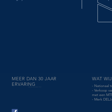
MEER DAN 30 JAAR
WAT WI
ERVARING
- Nationaal 
https://www.aanhangwagen-info.be
- Verkoop v
met een MTM 
- Merk DELJ